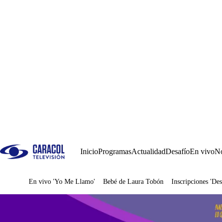
Inicio
Programas
Actualidad
Desafío
En vivo
No
En vivo 'Yo Me Llamo'
Bebé de Laura Tobón
Inscripciones 'Des
Juegos