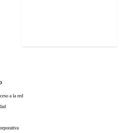
O
ceso a la red
idad
orporativa