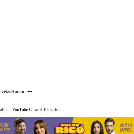
PUBLICIDAD
velas
Humor
afío'
YouTube Caracol Televisión