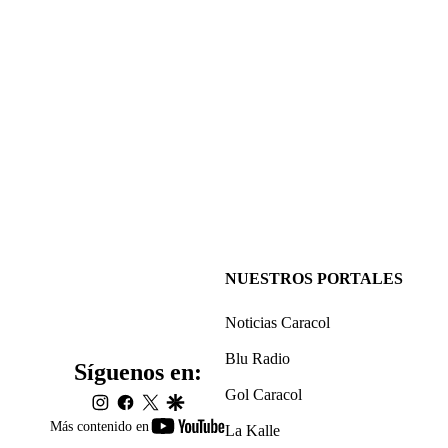
NUESTROS PORTALES
Noticias Caracol
Blu Radio
Síguenos en:
Gol Caracol
instagram
facebook
twitter
google
youtube-
Más contenido en
La Kalle
footer