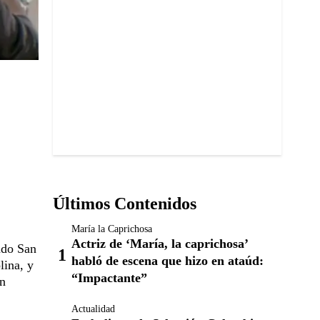
Últimos Contenidos
María la Caprichosa
Actriz de ‘María, la caprichosa’
ado San
habló de escena que hizo en ataúd:
lina, y
“Impactante”
én
Actualidad