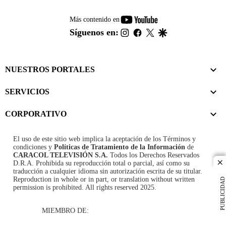
youtube-
Más contenido en
footer
instagram
facebook
twitter
google
Síguenos en:
NUESTROS PORTALES
SERVICIOS
CORPORATIVO
El uso de este sitio web implica la aceptación de los
Términos y
condiciones
y
Políticas de Tratamiento de la Información
de
CARACOL TELEVISIÓN S.A.
Todos los Derechos Reservados
D.R.A. Prohibida su reproducción total o parcial, así como su
cl
traducción a cualquier idioma sin autorización escrita de su titular.
Reproduction in whole or in part, or translation without written
PUBLICIDAD
permission is prohibited. All rights reserved 2025.
MIEMBRO DE: