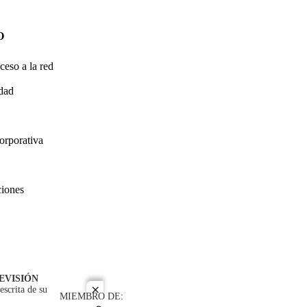
O
ceso a la red
idad
orporativa
ciones
EVISIÓN
escrita de su
close
MIEMBRO DE: