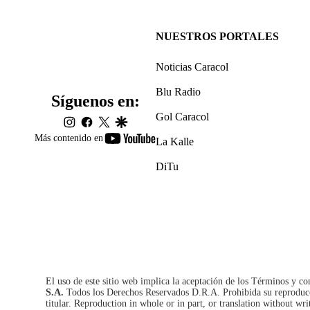
NUESTROS PORTALES
Noticias Caracol
Blu Radio
Síguenos en:
Gol Caracol
instagram
facebook
twitter
google
youtube-
Más contenido en
La Kalle
footer
DiTu
El uso de este sitio web implica la aceptación de los
Términos y co
S.A.
Todos los Derechos Reservados D.R.A. Prohibida su reproducció
titular. Reproduction in whole or in part, or translation without wri