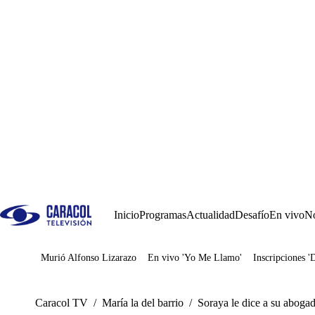
Inicio
Programas
Actualidad
Desafío
En vivo
No
Murió Alfonso Lizarazo
En vivo 'Yo Me Llamo'
Inscripciones '
Juegos
Caracol TV
/
María la del barrio
/
Soraya le dice a su abogad