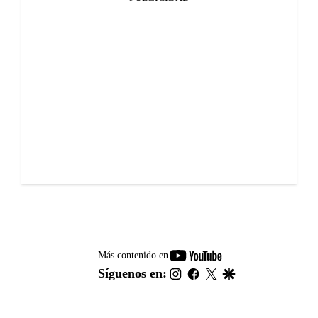
youtube-
Más contenido en
footer
instagram
facebook
twitter
google
Síguenos en: