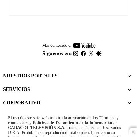
youtube-
Más contenido en
footer
instagram
facebook
twitter
google
Síguenos en:
NUESTROS PORTALES
SERVICIOS
CORPORATIVO
El uso de este sitio web implica la aceptación de los
Términos y
condiciones
y
Políticas de Tratamiento de la Información
de
CARACOL TELEVISIÓN S.A.
Todos los Derechos Reservados
D.R.A. Prohibida su reproducción total o parcial, así como su
cl