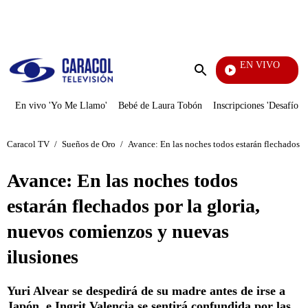
PUBLICIDAD
EN VIVO
También Caerás
Enviar
búsqueda
En vivo 'Yo Me Llamo'
Bebé de Laura Tobón
Inscripciones 'Desafío'
Caracol TV
/
Sueños de Oro
/
Avance: En las noches todos estarán flechados p
Avance: En las noches todos
estarán flechados por la gloria,
nuevos comienzos y nuevas
ilusiones
Yuri Alvear se despedirá de su madre antes de irse a
Japón, e Ingrit Valencia se sentirá confundida por las