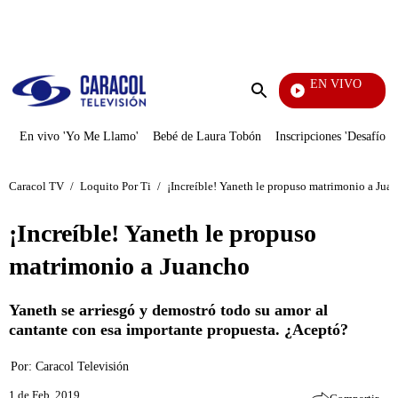
PUBLICIDAD
EN VIVO
Notic
Enviar
búsqueda
En vivo 'Yo Me Llamo'
Bebé de Laura Tobón
Inscripciones 'Desafío'
Caracol TV
/
Loquito Por Ti
/
¡Increíble! Yaneth le propuso matrimonio a Jua
¡Increíble! Yaneth le propuso
matrimonio a Juancho
Yaneth se arriesgó y demostró todo su amor al
cantante con esa importante propuesta. ¿Aceptó?
Por:
Caracol Televisión
1 de Feb, 2019