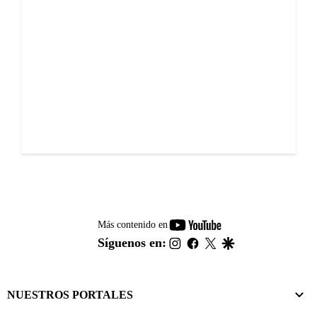
youtube-
Más contenido en
footer
instagram
facebook
twitter
google
Síguenos en:
NUESTROS PORTALES