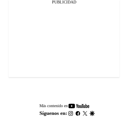
PUBLICIDAD
youtube-
Más contenido en
footer
instagram
facebook
twitter
google
Síguenos en: