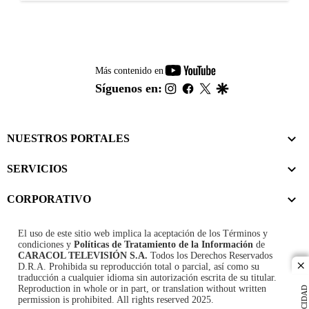
youtube-
Más contenido en
footer
instagram
facebook
twitter
google
Síguenos en:
NUESTROS PORTALES
SERVICIOS
CORPORATIVO
El uso de este sitio web implica la aceptación de los
Términos y
condiciones
y
Políticas de Tratamiento de la Información
de
CARACOL TELEVISIÓN S.A.
Todos los Derechos Reservados
D.R.A. Prohibida su reproducción total o parcial, así como su
cl
traducción a cualquier idioma sin autorización escrita de su titular.
Reproduction in whole or in part, or translation without written
PUBLICIDAD
permission is prohibited. All rights reserved 2025.