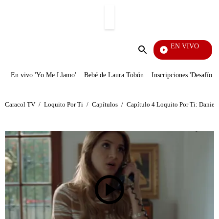
PUBLICIDAD
EN VIVO
Pura Dive
Enviar
búsqueda
En vivo 'Yo Me Llamo'
Bebé de Laura Tobón
Inscripciones 'Desafío'
Caracol TV
/
Loquito Por Ti
/
Capítulos
/
Capítulo 4 Loquito Por Ti: Daniel