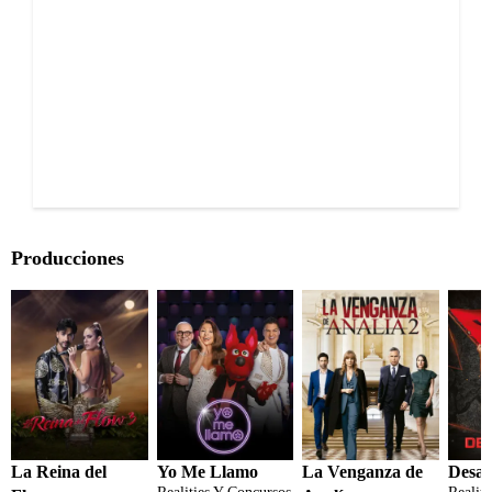
Producciones
La Reina del
Yo Me Llamo
La Venganza de
Desaf