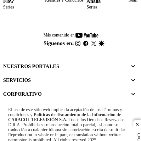
Realities Y Concursos
Realit
Flow
Analía
Series
Series
youtube-
Más contenido en
footer
instagram
facebook
twitter
google
Síguenos en:
NUESTROS PORTALES
SERVICIOS
CORPORATIVO
El uso de este sitio web implica la aceptación de los
Términos y
condiciones
y
Políticas de Tratamiento de la Información
de
CARACOL TELEVISIÓN S.A.
Todos los Derechos Reservados
D.R.A. Prohibida su reproducción total o parcial, así como su
cl
traducción a cualquier idioma sin autorización escrita de su titular.
Reproduction in whole or in part, or translation without written
permission is prohibited. All rights reserved 2025.