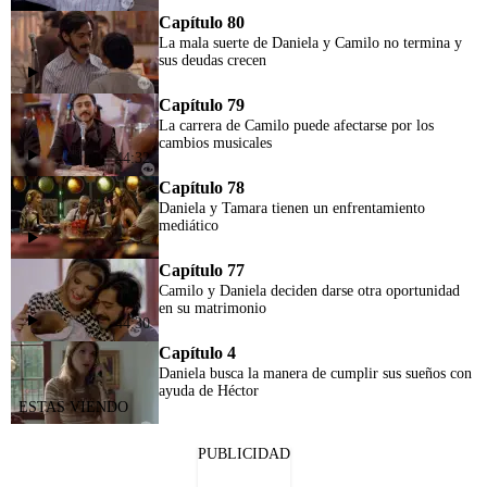
Capítulo 80
La mala suerte de Daniela y Camilo no termina y
sus deudas crecen
Capítulo 79
La carrera de Camilo puede afectarse por los
cambios musicales
44:32
Capítulo 78
Daniela y Tamara tienen un enfrentamiento
mediático
Capítulo 77
Camilo y Daniela deciden darse otra oportunidad
en su matrimonio
44:30
Capítulo 4
Daniela busca la manera de cumplir sus sueños con
ayuda de Héctor
PUBLICIDAD