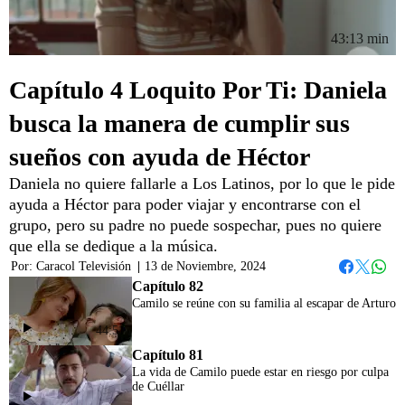
43:13 min
Capítulo 4 Loquito Por Ti: Daniela
busca la manera de cumplir sus
sueños con ayuda de Héctor
Daniela no quiere fallarle a Los Latinos, por lo que le pide
ayuda a Héctor para poder viajar y encontrarse con el
grupo, pero su padre no puede sospechar, pues no quiere
que ella se dedique a la música.
Por:
Caracol Televisión
|
13 de Noviembre, 2024
Whats
Facebook
Twitter
Capítulo 82
Camilo se reúne con su familia al escapar de Arturo
44:51
Capítulo 81
La vida de Camilo puede estar en riesgo por culpa
de Cuéllar