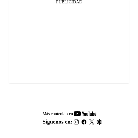
PUBLICIDAD
youtube-
Más contenido en
footer
instagram
facebook
twitter
google
Síguenos en: