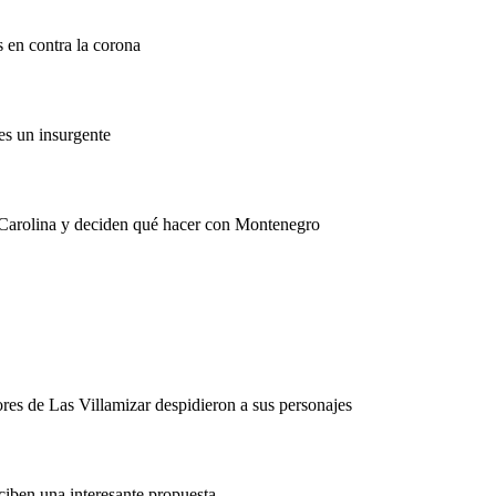
 en contra la corona
es un insurgente
 Carolina y deciden qué hacer con Montenegro
ores de Las Villamizar despidieron a sus personajes
ciben una interesante propuesta