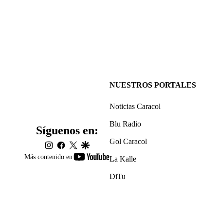
NUESTROS PORTALES
Noticias Caracol
Blu Radio
Síguenos en:
Gol Caracol
instagram
facebook
twitter
google
youtube-
Más contenido en
La Kalle
footer
DiTu