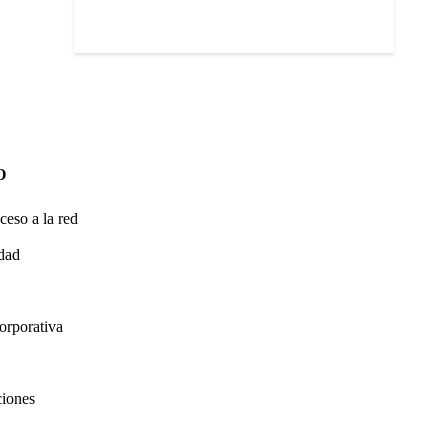
O
ceso a la red
idad
orporativa
ciones