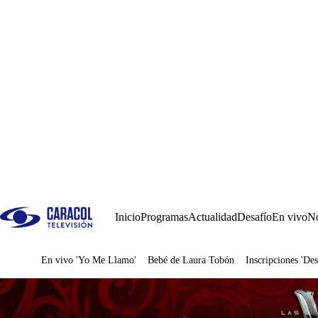
Inicio
Programas
Actualidad
Desafío
En vivo
No
En vivo 'Yo Me Llamo'
Bebé de Laura Tobón
Inscripciones 'Des
Juegos