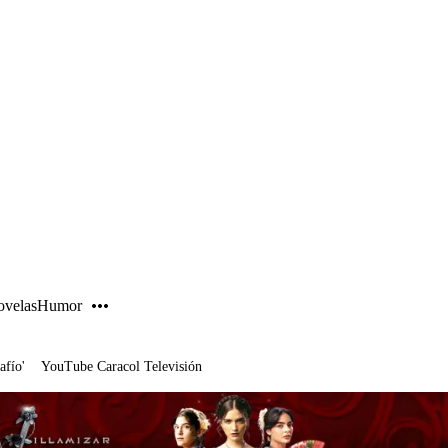
PUBLICIDAD
velas
Humor
afío'
YouTube Caracol Televisión