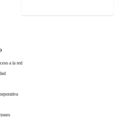
O
ceso a la red
idad
orporativa
ciones