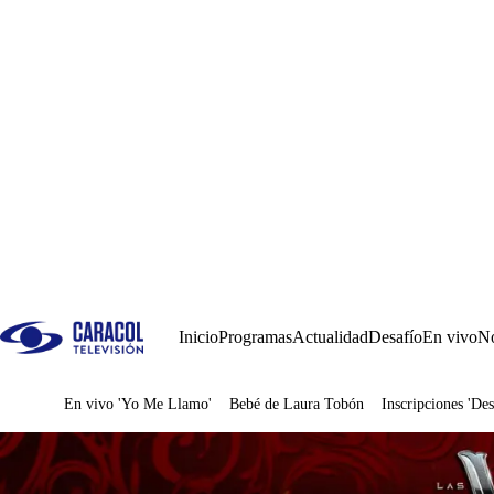
Inicio
Programas
Actualidad
Desafío
En vivo
No
En vivo 'Yo Me Llamo'
Bebé de Laura Tobón
Inscripciones 'Des
Juegos