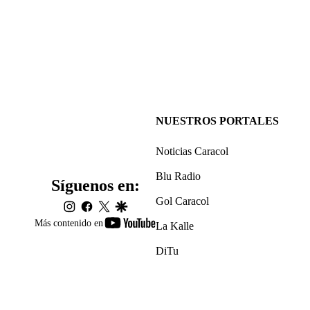
NUESTROS PORTALES
Noticias Caracol
Blu Radio
Síguenos en:
Gol Caracol
instagram
facebook
twitter
google
youtube-
Más contenido en
La Kalle
footer
DiTu