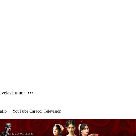
PUBLICIDAD
velas
Humor
afío'
YouTube Caracol Televisión