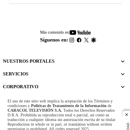
youtube-
Más contenido en
footer
instagram
facebook
twitter
google
Síguenos en:
NUESTROS PORTALES
SERVICIOS
CORPORATIVO
El uso de este sitio web implica la aceptación de los
Términos y
condiciones
y
Políticas de Tratamiento de la Información
de
CARACOL TELEVISIÓN S.A.
Todos los Derechos Reservados
D.R.A. Prohibida su reproducción total o parcial, así como su
cl
traducción a cualquier idioma sin autorización escrita de su titular.
Reproduction in whole or in part, or translation without written
permission is prohibited. All rights reserved 2025.