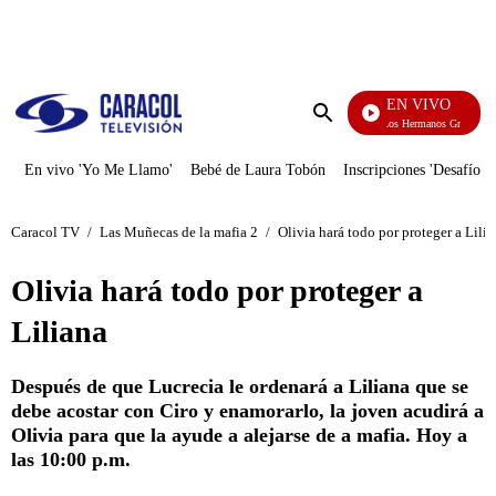
PUBLICIDAD
EN VIVO
Cuentos De Los Hermanos Grimm
Enviar
búsqueda
En vivo 'Yo Me Llamo'
Bebé de Laura Tobón
Inscripciones 'Desafío'
Caracol TV
/
Las Muñecas de la mafia 2
/
Olivia hará todo por proteger a Lili
Olivia hará todo por proteger a
Liliana
Después de que Lucrecia le ordenará a Liliana que se
debe acostar con Ciro y enamorarlo, la joven acudirá a
Olivia para que la ayude a alejarse de a mafia. Hoy a
las 10:00 p.m.