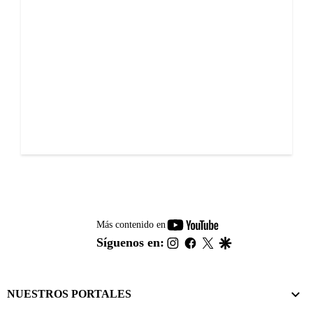
youtube-
Más contenido en
footer
instagram
facebook
twitter
google
Síguenos en:
NUESTROS PORTALES