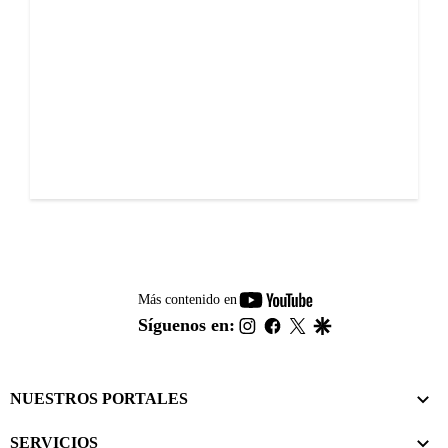
youtube-
Más contenido en
footer
instagram
facebook
twitter
google
Síguenos en:
NUESTROS PORTALES
SERVICIOS