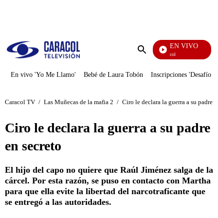
PUBLICIDAD
EN VIVO
Noticias Caracol
Enviar
búsqueda
En vivo 'Yo Me Llamo'
Bebé de Laura Tobón
Inscripciones 'Desafío'
Caracol TV
/
Las Muñecas de la mafia 2
/
Ciro le declara la guerra a su padre e
Ciro le declara la guerra a su padre
en secreto
El hijo del capo no quiere que Raúl Jiménez salga de la
cárcel. Por esta razón, se puso en contacto con Martha
para que ella evite la libertad del narcotraficante que
se entregó a las autoridades.