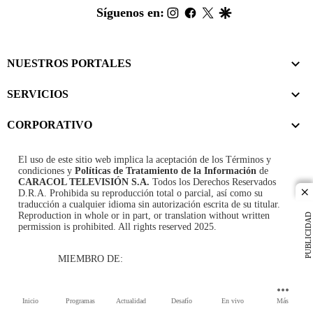
footer
instagram
facebook
twitter
google
Síguenos en:
NUESTROS PORTALES
SERVICIOS
CORPORATIVO
El uso de este sitio web implica la aceptación de los
Términos y
condiciones
y
Políticas de Tratamiento de la Información
de
CARACOL TELEVISIÓN S.A.
Todos los Derechos Reservados
D.R.A. Prohibida su reproducción total o parcial, así como su
cl
traducción a cualquier idioma sin autorización escrita de su titular.
Reproduction in whole or in part, or translation without written
PUBLICIDAD
permission is prohibited. All rights reserved 2025.
MIEMBRO DE:
Inicio
Programas
Actualidad
Desafío
En vivo
Más