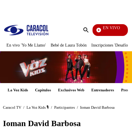
PUBLICIDAD
EN VIVO
Día A
Enviar
búsqueda
En vivo 'Yo Me Llamo'
Bebé de Laura Tobón
Inscripciones 'Desafío'
La Voz Kids
Capítulos
Exclusivos Web
Entrenadores
Presen
Caracol TV
/
La Voz Kids 🎙️
/
Participantes
/
Ioman David Barbosa
Ioman David Barbosa