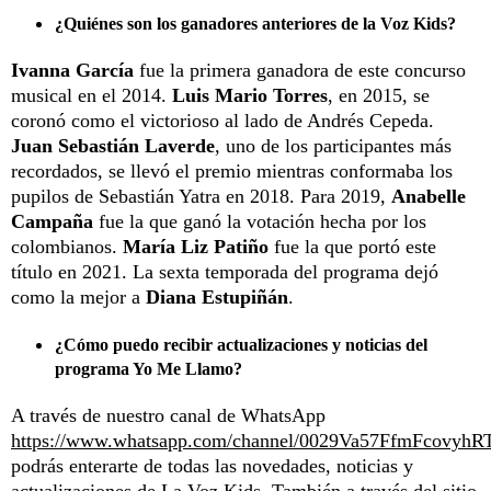
¿Quiénes son los ganadores anteriores de la Voz Kids?
Ivanna García
fue la primera ganadora de este concurso
musical en el 2014.
Luis Mario Torres
, en 2015, se
coronó como el victorioso al lado de Andrés Cepeda.
Juan Sebastián Laverde
, uno de los participantes más
recordados, se llevó el premio mientras conformaba los
pupilos de Sebastián Yatra en 2018. Para 2019,
Anabelle
Campaña
fue la que ganó la votación hecha por los
colombianos.
María Liz Patiño
fue la que portó este
título en 2021. La sexta temporada del programa dejó
como la mejor a
Diana Estupiñán
.
¿Cómo puedo recibir actualizaciones y noticias del
programa Yo Me Llamo?
A través de nuestro canal de WhatsApp
https://www.whatsapp.com/channel/0029Va57FfmFcovyhR
podrás enterarte de todas las novedades, noticias y
actualizaciones de La Voz Kids. También a través del sitio