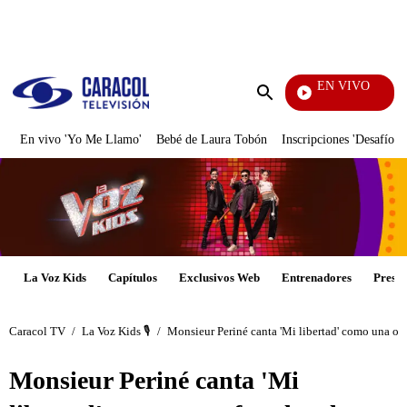
PUBLICIDAD
EN VIVO
Noticias Caracol
Enviar
búsqueda
En vivo 'Yo Me Llamo'
Bebé de Laura Tobón
Inscripciones 'Desafío'
La Voz Kids
Capítulos
Exclusivos Web
Entrenadores
Presen
Caracol TV
/
La Voz Kids 🎙️
/
Monsieur Periné canta 'Mi libertad' como una ofr
Monsieur Periné canta 'Mi