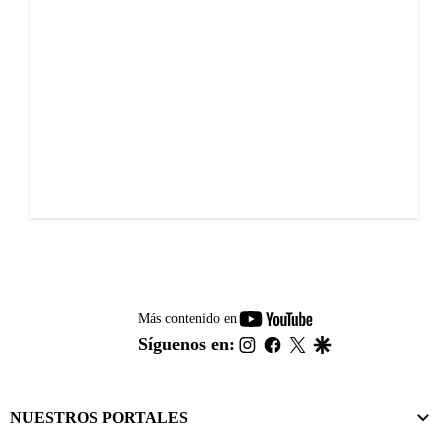
youtube-
Más contenido en
footer
instagram
facebook
twitter
google
Síguenos en:
NUESTROS PORTALES