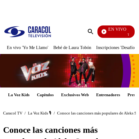
PUBLICIDAD
EN VIVO
También Caerás
Enviar
búsqueda
En vivo 'Yo Me Llamo'
Bebé de Laura Tobón
Inscripciones 'Desafío'
La Voz Kids
Capítulos
Exclusivos Web
Entrenadores
Presen
Caracol TV
/
La Voz Kids 🎙️
/
Conoce las canciones más populares de Aleks Sy
Conoce las canciones más