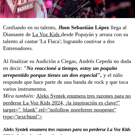
Confiando en su talento,
Jhon Sebastián López
llega al
Diamante de
La Voz Kids
desde Popayán y arrasa con su
talento al cantar 'La Flaca'; logrando cautivar a dos
Entrenadores.
Al finalizar su Audición a Ciegas, Andrés Cepeda no duda
en decir:
"No reaccioné a tiempo, estoy un poquito
arrepentido porque tienes un don especial",
y el niño
responde que hace parte de una banda de rock y que toca
varios instrumentos.
Mira también:
Aleks Syntek enumera tres razones para no
perderse La Voz Kids 2024, ¡la inspiración es clave!"
target="_blank" rel="nofollow noreferrer noopener"
type="text/html">
Aleks Syntek enumera tres razones para no perderse La Voz Kids