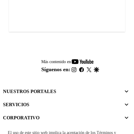
youtube-
Más contenido en
footer
instagram
facebook
twitter
google
Síguenos en:
NUESTROS PORTALES
SERVICIOS
CORPORATIVO
El uso de este sitio web implica la aceptación de los
Términos y