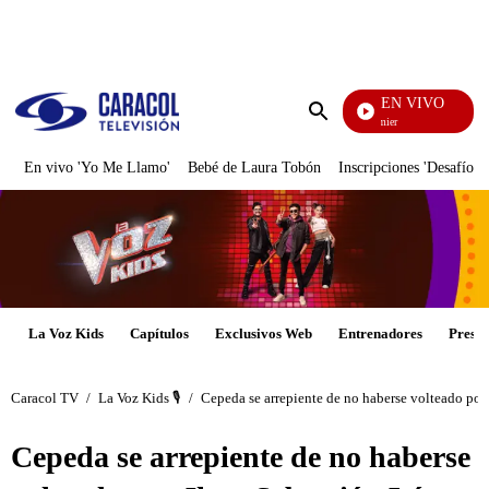
PUBLICIDAD
EN VIVO
Noches De Premier
Enviar
búsqueda
En vivo 'Yo Me Llamo'
Bebé de Laura Tobón
Inscripciones 'Desafío'
La Voz Kids
Capítulos
Exclusivos Web
Entrenadores
Presen
Caracol TV
/
La Voz Kids 🎙️
/
Cepeda se arrepiente de no haberse volteado por
Cepeda se arrepiente de no haberse