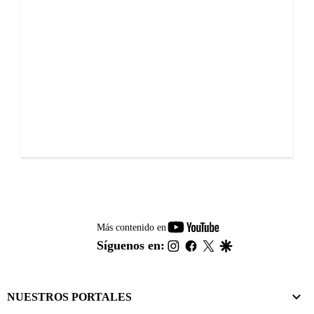
youtube-
Más contenido en
footer
instagram
facebook
twitter
google
Síguenos en:
NUESTROS PORTALES