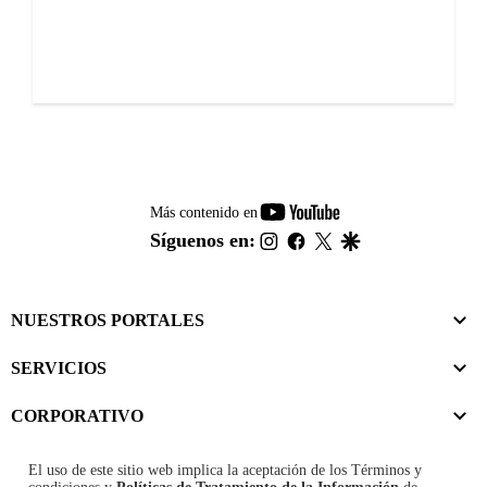
youtube-
Más contenido en
footer
instagram
facebook
twitter
google
Síguenos en:
NUESTROS PORTALES
SERVICIOS
CORPORATIVO
El uso de este sitio web implica la aceptación de los
Términos y