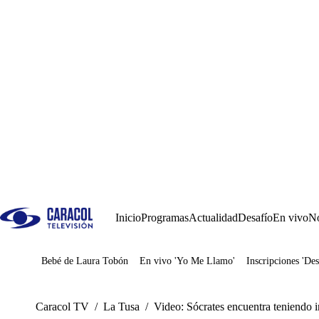
Inicio
Programas
Actualidad
Desafío
En vivo
No
Bebé de Laura Tobón
En vivo 'Yo Me Llamo'
Inscripciones 'Des
Juegos
Caracol TV
/
La Tusa
/
Video: Sócrates encuentra teniendo 