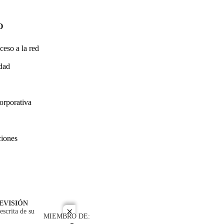
O
ceso a la red
idad
orporativa
ciones
EVISIÓN
escrita de su
close
MIEMBRO DE: