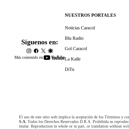
NUESTROS PORTALES
Noticias Caracol
Blu Radio
Síguenos en:
Gol Caracol
instagram
facebook
twitter
google
youtube-
Más contenido en
La Kalle
footer
DiTu
El uso de este sitio web implica la aceptación de los
Términos y co
S.A.
Todos los Derechos Reservados D.R.A. Prohibida su reproducció
titular. Reproduction in whole or in part, or translation without wri