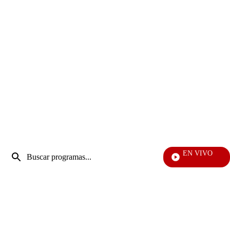
Entrada
EN VIVO
de
Día A Día
Enviar
búsqueda
búsqueda