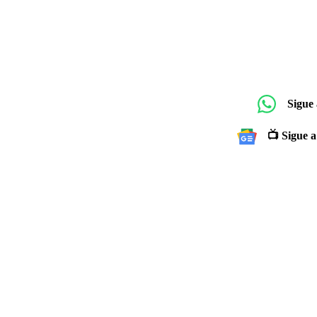
Sigue
📺 Sigue a