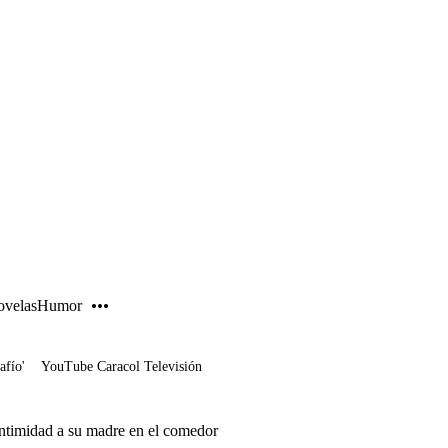
PUBLICIDAD
velas
Humor
afío'
YouTube Caracol Televisión
intimidad a su madre en el comedor