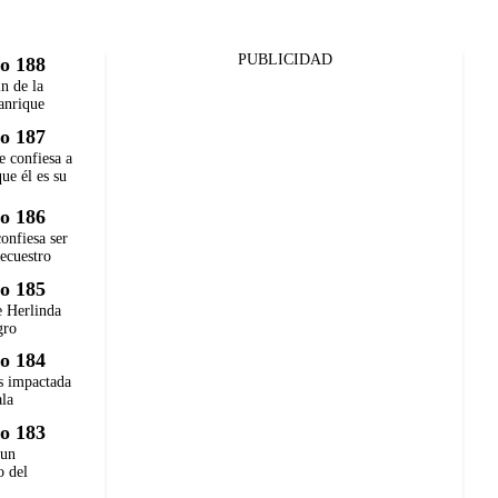
PUBLICIDAD
o 188
in de la
anrique
o 187
e confiesa a
ue él es su
o 186
onfiesa ser
secuestro
o 185
e Herlinda
gro
o 184
 impactada
ala
o 183
 un
o del