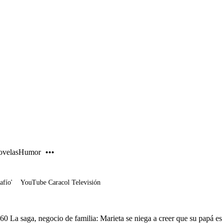
PUBLICIDAD
velas
Humor
afío'
YouTube Caracol Televisión
60 La saga, negocio de familia: Marieta se niega a creer que su papá es