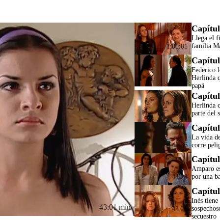
Capítul
Llega el f
familia M
1:00:01
Capítul
Federico l
Herlinda q
44:58
papá
Capítul
Herlinda c
parte del 
44:12
Capítul
La vida d
corre peli
42:36
Capítul
Amparo es
por una b
44:28
Capítul
Inés tiene
43:01 min
sospechos
43:26
secuestro