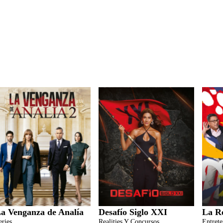
a Venganza de Analía
Desafío Siglo XXI
La R
eries
Realities Y Concursos
Entret