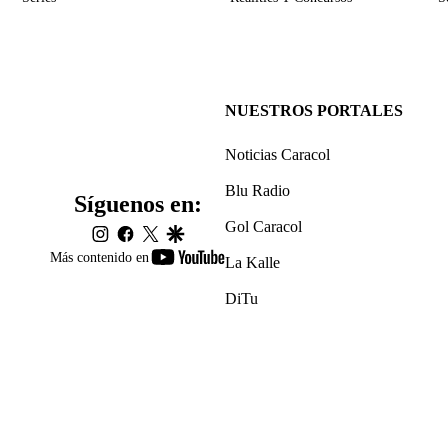
NUESTROS PORTALES
Noticias Caracol
Blu Radio
Síguenos en:
Gol Caracol
instagram
facebook
twitter
google
youtube-
Más contenido en
La Kalle
footer
DiTu