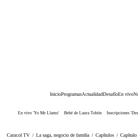
Inicio
Programas
Actualidad
Desafío
En vivo
No
En vivo 'Yo Me Llamo'
Bebé de Laura Tobón
Inscripciones 'Des
Juegos
Caracol TV
/
La saga, negocio de familia
/
Capítulos
/
Capítulo 