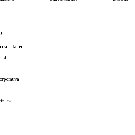
O
ceso a la red
idad
orporativa
ciones