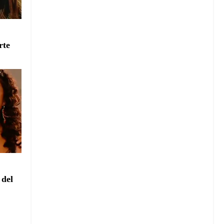
e
rte
e
 del