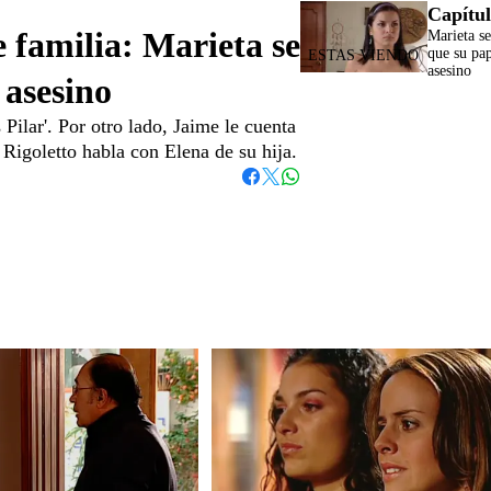
Capítul
 familia: Marieta se
Marieta se
que su pa
asesino
 asesino
Pilar'. Por otro lado, Jaime le cuenta
 Rigoletto habla con Elena de su hija.
Whatsapp
Facebook
Twitter