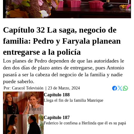
42:06 min
Capítulo 32 La saga, negocio de
familia: Pedro y Faryala planean
entregarse a la policía
Los planes de Pedro dependen de que las autoridades le
den dos días de plazo antes de entregarse, pues Antonio
pasará a ser la cabeza del negocio de la familia y nadie
puede saberlo.
Por:
Caracol Televisión
|
23 de Marzo, 2024
Whats
Facebook
Twitter
Capítulo 188
Llega el fin de la familia Manrique
1:00:01
Capítulo 187
Federico le confiesa a Herlinda que él es su papá
44:58