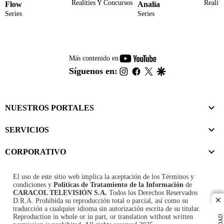
Realities Y Concursos
Realit
Flow
Analía
Series
Series
youtube-
Más contenido en
footer
instagram
facebook
twitter
google
Síguenos en:
NUESTROS PORTALES
SERVICIOS
CORPORATIVO
El uso de este sitio web implica la aceptación de los
Términos y
condiciones
y
Políticas de Tratamiento de la Información
de
CARACOL TELEVISIÓN S.A.
Todos los Derechos Reservados
D.R.A. Prohibida su reproducción total o parcial, así como su
cl
traducción a cualquier idioma sin autorización escrita de su titular.
Reproduction in whole or in part, or translation without written