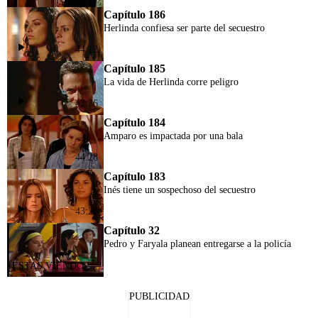
Capítulo 186
Herlinda confiesa ser parte del secuestro
44:12
Capítulo 185
La vida de Herlinda corre peligro
42:36
Capítulo 184
Amparo es impactada por una bala
44:28
Capítulo 183
Inés tiene un sospechoso del secuestro
43:26
Capítulo 32
Pedro y Faryala planean entregarse a la policía
PUBLICIDAD