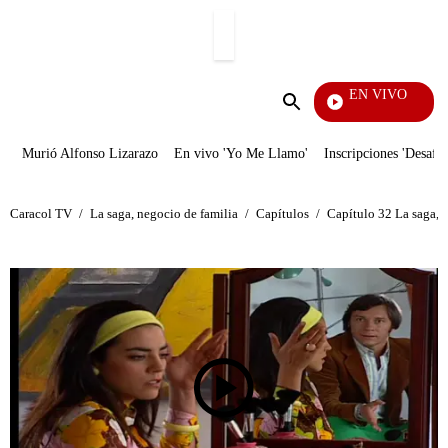
PUBLICIDAD
EN VIVO
Notic
Enviar
búsqueda
Murió Alfonso Lizarazo
En vivo 'Yo Me Llamo'
Inscripciones 'Desafío
Caracol TV
/
La saga, negocio de familia
/
Capítulos
/
Capítulo 32 La saga, n