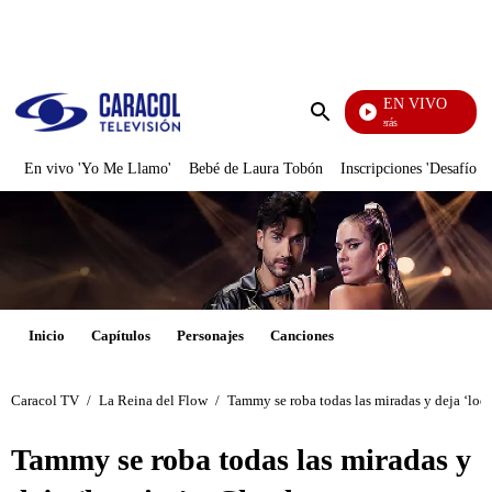
PUBLICIDAD
EN VIVO
También Caerás
Enviar
búsqueda
En vivo 'Yo Me Llamo'
Bebé de Laura Tobón
Inscripciones 'Desafío'
Inicio
Capítulos
Personajes
Canciones
Caracol TV
/
La Reina del Flow
/
Tammy se roba todas las miradas y deja ‘loqu
Tammy se roba todas las miradas y