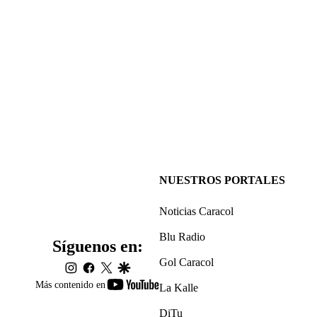
NUESTROS PORTALES
Noticias Caracol
Blu Radio
Síguenos en:
Gol Caracol
instagram
facebook
twitter
google
youtube-
Más contenido en
La Kalle
footer
DiTu