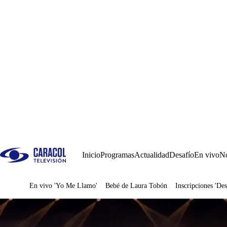
Inicio
Programas
Actualidad
Desafío
En vivo
No
En vivo 'Yo Me Llamo'
Bebé de Laura Tobón
Inscripciones 'Des
Juegos