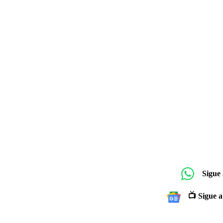
Sigue
📺 Sigue a