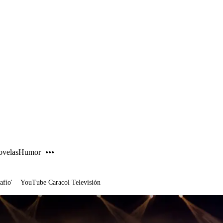
PUBLICIDAD
velas
Humor
afío'
YouTube Caracol Televisión