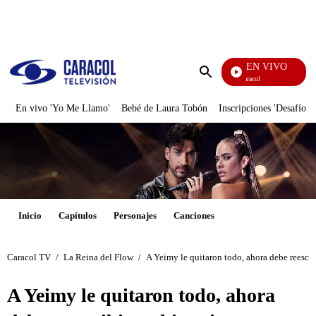
PUBLICIDAD
EN VIVO
Noticias Caracol
Enviar
búsqueda
En vivo 'Yo Me Llamo'
Bebé de Laura Tobón
Inscripciones 'Desafío'
Inicio
Capítulos
Personajes
Canciones
Caracol TV
/
La Reina del Flow
/
A Yeimy le quitaron todo, ahora debe reescrib
A Yeimy le quitaron todo, ahora