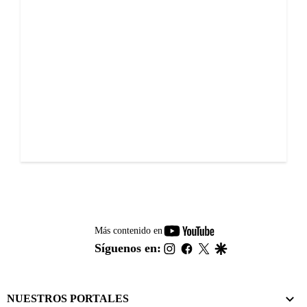
youtube-
Más contenido en
footer
instagram
facebook
twitter
google
Síguenos en:
NUESTROS PORTALES