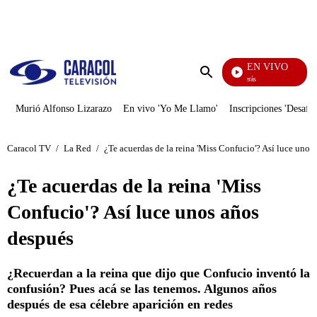
PUBLICIDAD
EN VIVO
También Caerás
Enviar
búsqueda
Murió Alfonso Lizarazo
En vivo 'Yo Me Llamo'
Inscripciones 'Desafío
Caracol TV
/
La Red
/
¿Te acuerdas de la reina 'Miss Confucio'? Así luce unos
¿Te acuerdas de la reina 'Miss
Confucio'? Así luce unos años
después
¿Recuerdan a la reina que dijo que Confucio inventó la
confusión? Pues acá se las tenemos. Algunos años
después de esa célebre aparición en redes