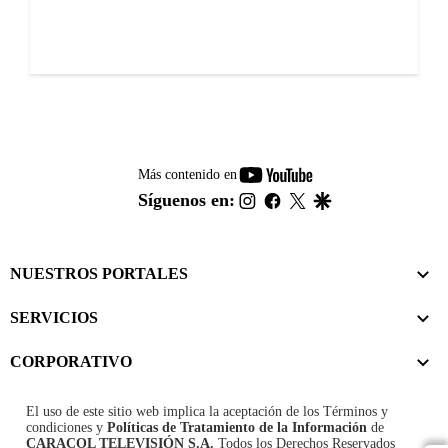
youtube-
Más contenido en
footer
instagram
facebook
twitter
google
Síguenos en:
NUESTROS PORTALES
SERVICIOS
CORPORATIVO
El uso de este sitio web implica la aceptación de los
Términos y
condiciones
y
Políticas de Tratamiento de la Información
de
CARACOL TELEVISIÓN S.A.
Todos los Derechos Reservados