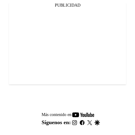
PUBLICIDAD
youtube-
Más contenido en
footer
instagram
facebook
twitter
google
Síguenos en: