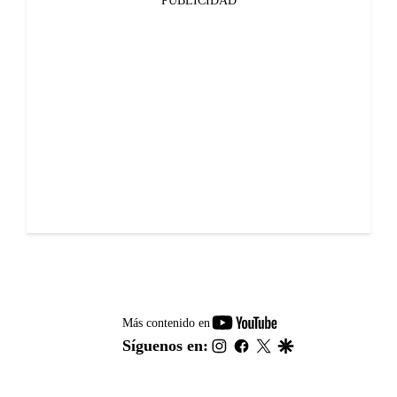
PUBLICIDAD
youtube-
Más contenido en
footer
instagram
facebook
twitter
google
Síguenos en: