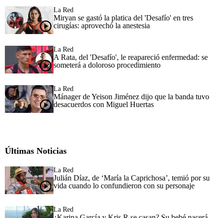
La Red
Miryan se gastó la platica del 'Desafío' en tres
cirugías: aprovechó la anestesia
La Red
A Rata, del 'Desafío', le reapareció enfermedad: se
someterá a doloroso procedimiento
La Red
Mánager de Yeison Jiménez dijo que la banda tuvo
desacuerdos con Miguel Huertas
Últimas Noticias
La Red
Julián Díaz, de ‘María la Caprichosa’, temió por su
vida cuando lo confundieron con su personaje
La Red
¿Karina García y Kris R se casan? Su bebé nacerá