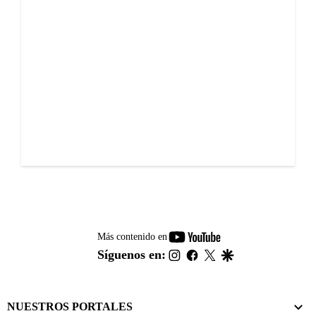
youtube-
Más contenido en
footer
instagram
facebook
twitter
google
Síguenos en:
NUESTROS PORTALES