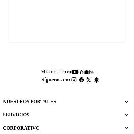
youtube-
Más contenido en
footer
instagram
facebook
twitter
google
Síguenos en:
NUESTROS PORTALES
SERVICIOS
CORPORATIVO