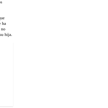
os
que
e ha
d no
su hija.