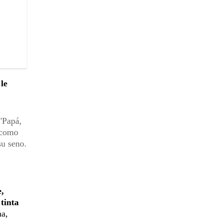
le
 "Papá,
Y como
su seno.
e,
tinta
na,