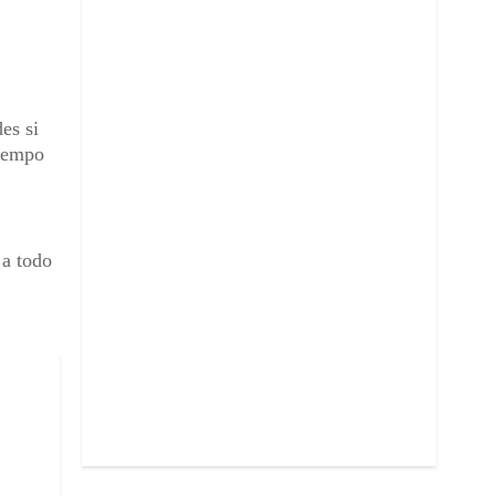
es si
tiempo
 a todo