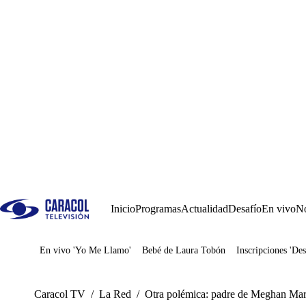
Inicio
Programas
Actualidad
Desafío
En vivo
No
En vivo 'Yo Me Llamo'
Bebé de Laura Tobón
Inscripciones 'Des
Juegos
Caracol TV
/
La Red
/
Otra polémica: padre de Meghan Mark