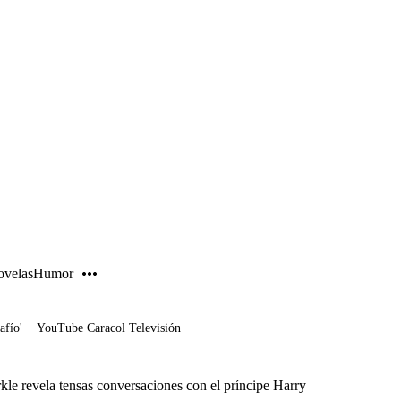
PUBLICIDAD
velas
Humor
afío'
YouTube Caracol Televisión
le revela tensas conversaciones con el príncipe Harry