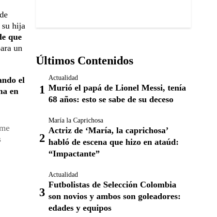
 de
 su hija
de que
para un
Últimos Contenidos
Actualidad
ando el
Murió el papá de Lionel Messi, tenía
ma en
68 años: esto se sabe de su deceso
María la Caprichosa
 me
Actriz de ‘María, la caprichosa’
s
habló de escena que hizo en ataúd:
“Impactante”
Actualidad
Futbolistas de Selección Colombia
son novios y ambos son goleadores:
edades y equipos