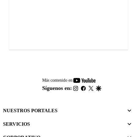
youtube-
Más contenido en
footer
instagram
facebook
twitter
google
Síguenos en:
NUESTROS PORTALES
SERVICIOS