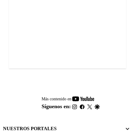
youtube-
Más contenido en
footer
instagram
facebook
twitter
google
Síguenos en:
NUESTROS PORTALES