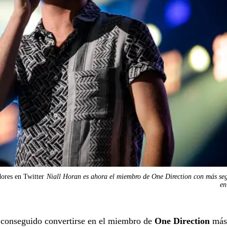
ores en Twitter
Niall Horan es ahora el miembro de One Direction con más se
en
a conseguido convertirse en el miembro de
One Direction
más