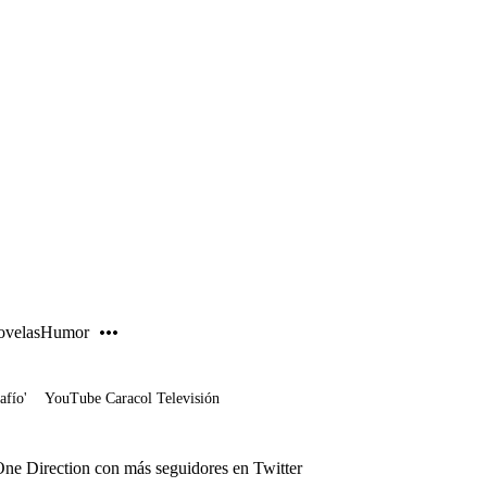
PUBLICIDAD
velas
Humor
afío'
YouTube Caracol Televisión
One Direction con más seguidores en Twitter