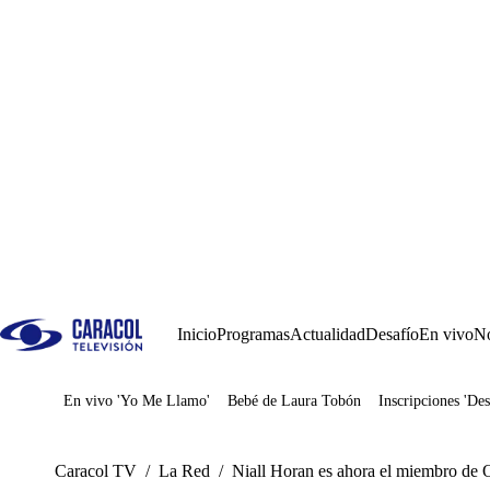
Inicio
Programas
Actualidad
Desafío
En vivo
No
En vivo 'Yo Me Llamo'
Bebé de Laura Tobón
Inscripciones 'Des
Juegos
Caracol TV
/
La Red
/
Niall Horan es ahora el miembro de 