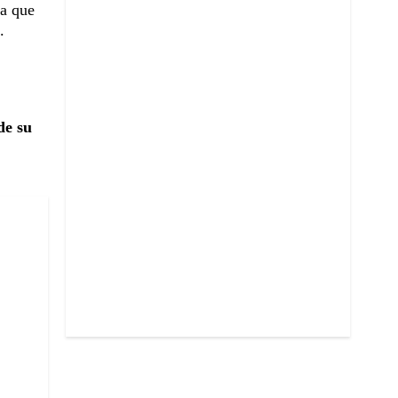
ta que
.
de su