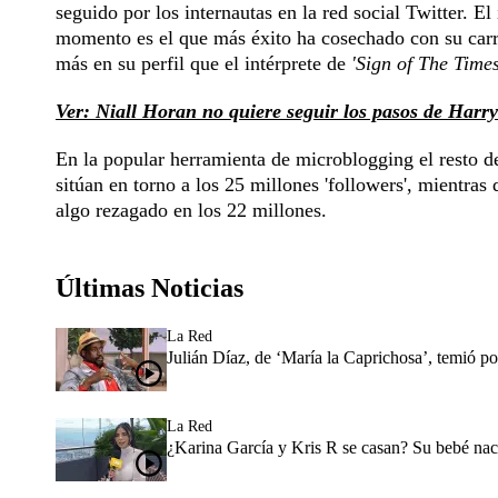
seguido por los internautas en la red social Twitter. E
momento es el que más éxito ha cosechado con su carrer
más en su perfil que el intérprete de
'Sign of The Times
Ver: Niall Horan no quiere seguir los pasos de Harry 
En la popular herramienta de microblogging el resto 
sitúan en torno a los 25 millones 'followers', mientra
algo rezagado en los 22 millones.
Últimas Noticias
La Red
Julián Díaz, de ‘María la Caprichosa’, temió p
La Red
¿Karina García y Kris R se casan? Su bebé nac