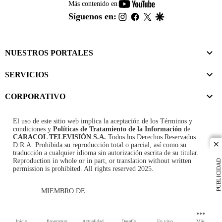
youtube-
Más contenido en
footer
instagram
facebook
twitter
google
Síguenos en:
NUESTROS PORTALES
SERVICIOS
CORPORATIVO
El uso de este sitio web implica la aceptación de los
Términos y
condiciones
y
Políticas de Tratamiento de la Información
de
CARACOL TELEVISIÓN S.A.
Todos los Derechos Reservados
D.R.A. Prohibida su reproducción total o parcial, así como su
cl
traducción a cualquier idioma sin autorización escrita de su titular.
Reproduction in whole or in part, or translation without written
PUBLICIDAD
permission is prohibited. All rights reserved 2025.
MIEMBRO DE:
Inicio
Programas
Actualidad
Desafío
En vivo
Más