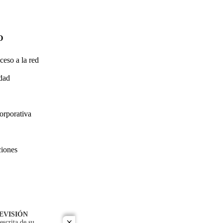
O
ceso a la red
idad
orporativa
ciones
EVISIÓN
escrita de su