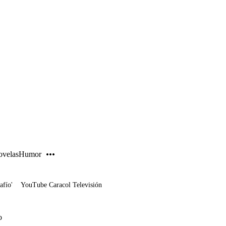
PUBLICIDAD
velas
Humor
afío'
YouTube Caracol Televisión
o