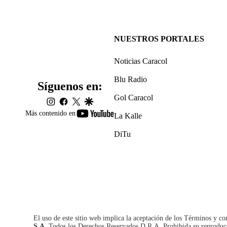
NUESTROS PORTALES
Noticias Caracol
Blu Radio
Síguenos en:
Gol Caracol
instagram
facebook
twitter
google
youtube-
Más contenido en
La Kalle
footer
DiTu
El uso de este sitio web implica la aceptación de los
Términos y co
S.A.
Todos los Derechos Reservados D.R.A. Prohibida su reproducció