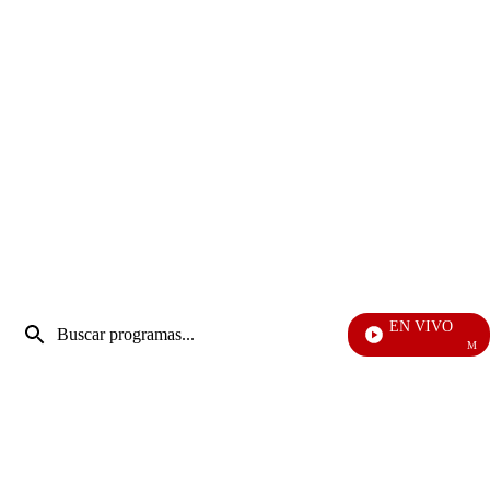
Entrada
EN VIVO
de
Mi Pecad
Enviar
búsqueda
búsqueda