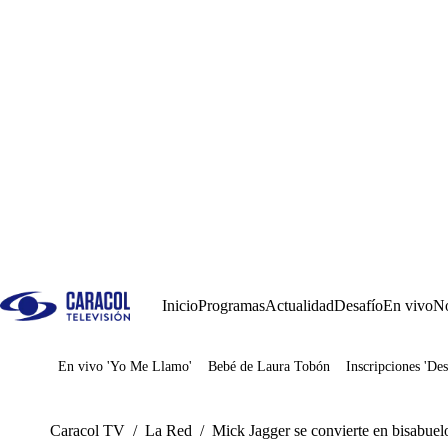
Inicio
Programas
Actualidad
Desafío
En vivo
No
En vivo 'Yo Me Llamo'
Bebé de Laura Tobón
Inscripciones 'Des
Juegos
Caracol TV
/
La Red
/
Mick Jagger se convierte en bisabuel