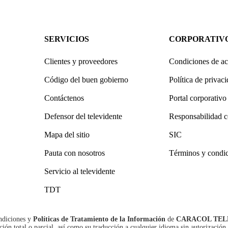
SERVICIOS
CORPORATIV
Clientes y proveedores
Condiciones de ac
Código del buen gobierno
Política de privac
Contáctenos
Portal corporativo
Defensor del televidente
Responsabilidad c
Mapa del sitio
SIC
Pauta con nosotros
Términos y condi
Servicio al televidente
TDT
ndiciones
y
Políticas de Tratamiento de la Información
de
CARACOL TEL
n total o parcial, así como su traducción a cualquier idioma sin autorización 