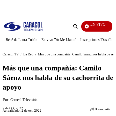
PUBLICIDAD
EN VIVO
EFÉ
Enviar
búsqueda
Bebé de Laura Tobón
En vivo 'Yo Me Llamo'
Inscripciones 'Desafío'
Caracol TV
/
La Red
/
Más que una compañía: Camilo Sáenz nos habla de su c
Más que una compañía: Camilo
Sáenz nos habla de su cachorrita de
apoyo
Por:
Caracol Televisión
2 de Oct, 2022
Compartir
Actualizado: 2 de oct, 2022