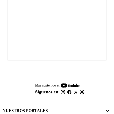
youtube-
Más contenido en
footer
instagram
facebook
twitter
google
Síguenos en:
NUESTROS PORTALES