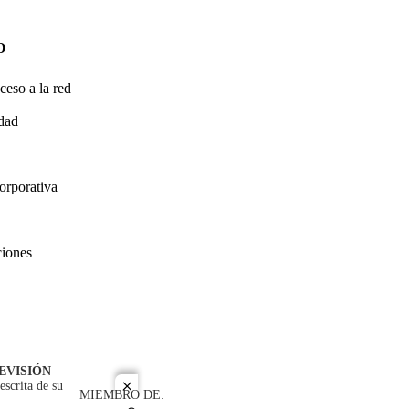
O
ceso a la red
idad
orporativa
ciones
EVISIÓN
escrita de su
close
MIEMBRO DE: