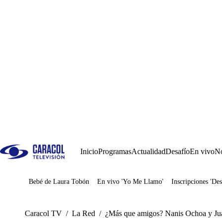
Inicio
Programas
Actualidad
Desafío
En vivo
No
Bebé de Laura Tobón
En vivo 'Yo Me Llamo'
Inscripciones 'Des
Juegos
Caracol TV
/
La Red
/
¿Más que amigos? Nanis Ochoa y Jua