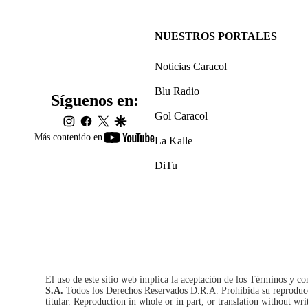
NUESTROS PORTALES
Noticias Caracol
Blu Radio
Síguenos en:
Gol Caracol
instagram
facebook
twitter
google
youtube-
Más contenido en
La Kalle
footer
DiTu
El uso de este sitio web implica la aceptación de los
Términos y co
S.A.
Todos los Derechos Reservados D.R.A. Prohibida su reproducció
titular. Reproduction in whole or in part, or translation without wri