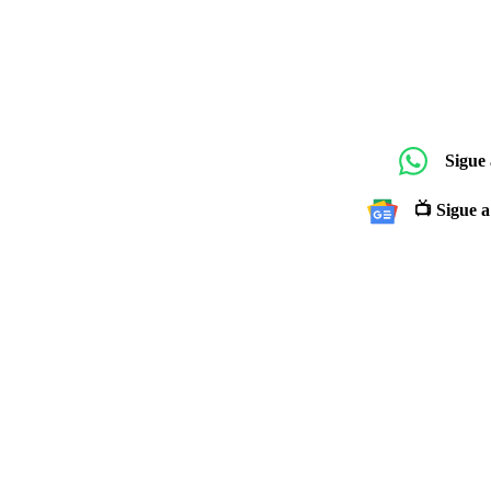
Sigue
📺 Sigue a