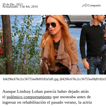
20 de Dic, 2013
Compartir
Actualizado: 5 de feb, 2016
fd4296c676c2cc56755ee0bf0182e5d9.jpg
fd4296c676c2cc56755ee0bf0182e5
Aunque Lindsay Lohan parecía haber dejado atrás
el
polémico comportamiento
que mostraba antes de
ingresar en rehabilitación el pasado verano, la actriz