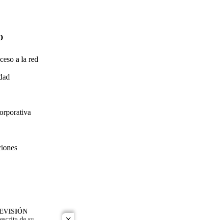
O
ceso a la red
idad
orporativa
ciones
EVISIÓN
escrita de su