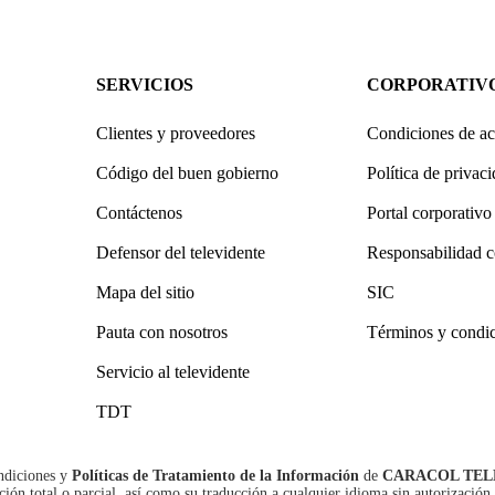
SERVICIOS
CORPORATIV
Clientes y proveedores
Condiciones de ac
Código del buen gobierno
Política de privac
Contáctenos
Portal corporativo
Defensor del televidente
Responsabilidad c
Mapa del sitio
SIC
Pauta con nosotros
Términos y condi
Servicio al televidente
TDT
ndiciones
y
Políticas de Tratamiento de la Información
de
CARACOL TEL
n total o parcial, así como su traducción a cualquier idioma sin autorización 