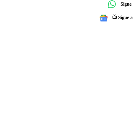
Sigue
📺 Sigue a