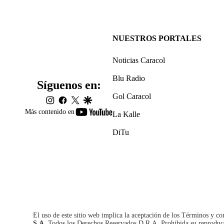
NUESTROS PORTALES
Noticias Caracol
Blu Radio
Síguenos en:
Gol Caracol
instagram
facebook
twitter
google
youtube-
Más contenido en
La Kalle
footer
DiTu
El uso de este sitio web implica la aceptación de los
Términos y co
S.A.
Todos los Derechos Reservados D.R.A. Prohibida su reproducció