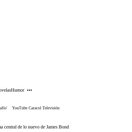
PUBLICIDAD
velas
Humor
afío'
YouTube Caracol Televisión
ema central de lo nuevo de James Bond