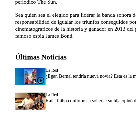
periódico The Sun.
Sea quien sea el elegido para liderar la banda sonora de
responsabilidad de igualar los triunfos conseguidos po
cinematográficos de la historia y ganador en 2013 del 
famoso espía James Bond.
Últimas Noticias
La Red
¿Egan Bernal tendría nueva novia? Esta es la 
La Red
Rafa Taibo confirmó su soltería: su hija opinó 