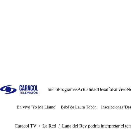
Inicio
Programas
Actualidad
Desafío
En vivo
No
En vivo 'Yo Me Llamo'
Bebé de Laura Tobón
Inscripciones 'Des
Juegos
Caracol TV
/
La Red
/
Lana del Rey podría interpretar el t