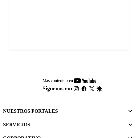
youtube-
Más contenido en
footer
instagram
facebook
twitter
google
Síguenos en:
NUESTROS PORTALES
SERVICIOS