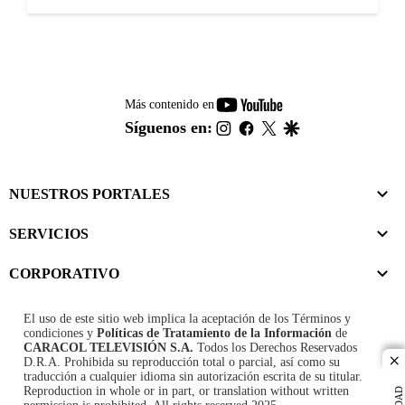
youtube-
Más contenido en
footer
instagram
facebook
twitter
google
Síguenos en:
NUESTROS PORTALES
SERVICIOS
CORPORATIVO
El uso de este sitio web implica la aceptación de los
Términos y
condiciones
y
Políticas de Tratamiento de la Información
de
CARACOL TELEVISIÓN S.A.
Todos los Derechos Reservados
D.R.A. Prohibida su reproducción total o parcial, así como su
cl
traducción a cualquier idioma sin autorización escrita de su titular.
Reproduction in whole or in part, or translation without written