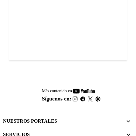
youtube-
Más contenido en
footer
instagram
facebook
twitter
google
Síguenos en:
NUESTROS PORTALES
SERVICIOS