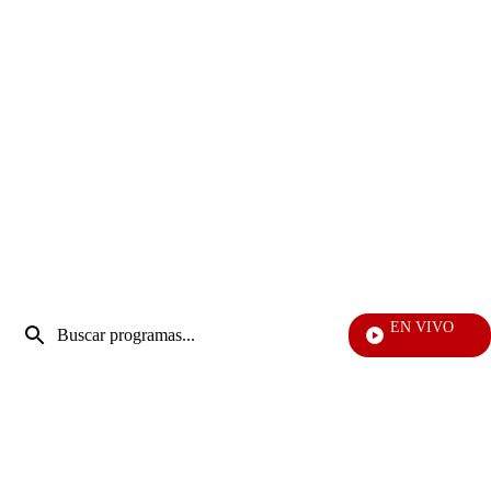
Entrada
EN VIVO
de
Vecinos
Enviar
búsqueda
búsqueda