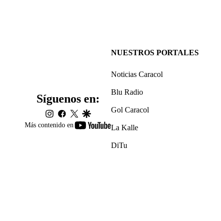
NUESTROS PORTALES
Noticias Caracol
Blu Radio
Síguenos en:
Gol Caracol
instagram
facebook
twitter
google
youtube-
Más contenido en
La Kalle
footer
DiTu