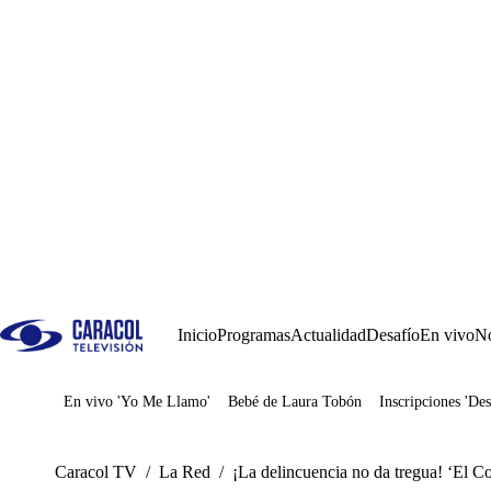
Inicio
Programas
Actualidad
Desafío
En vivo
No
En vivo 'Yo Me Llamo'
Bebé de Laura Tobón
Inscripciones 'Des
Juegos
Caracol TV
/
La Red
/
¡La delincuencia no da tregua! ‘El Co