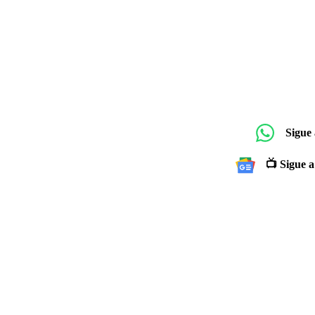
Sigue
📺 Sigue a