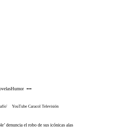
PUBLICIDAD
velas
Humor
afío'
YouTube Caracol Televisión
le’ denuncia el robo de sus icónicas alas