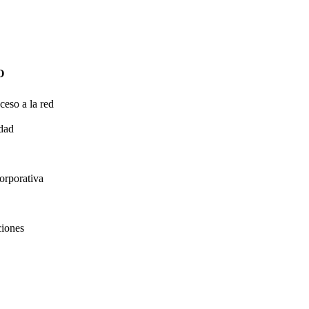
O
ceso a la red
idad
orporativa
ciones