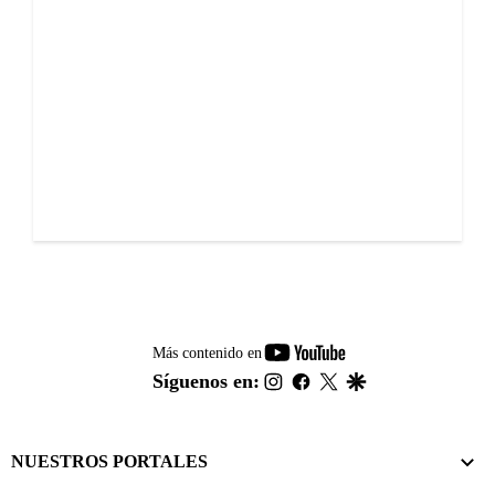
youtube-
Más contenido en
footer
instagram
facebook
twitter
google
Síguenos en:
NUESTROS PORTALES