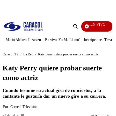
PUBLICIDAD
EN VIVO
Televe
Enviar
búsqueda
Murió Alfonso Lizarazo
En vivo 'Yo Me Llamo'
Inscripciones 'Desafío
Caracol TV
/
La Red
/
Katy Perry quiere probar suerte como actriz
Katy Perry quiere probar suerte
como actriz
Cuando termine su actual gira de conciertos, a la
cantante le gustaría dar un nuevo giro a su carrera.
Por:
Caracol Televisión
27 de Jul, 2018