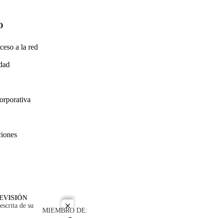
O
ceso a la red
idad
orporativa
ciones
EVISIÓN
escrita de su
close
MIEMBRO DE: