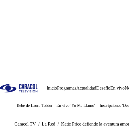
Inicio
Programas
Actualidad
Desafío
En vivo
No
Bebé de Laura Tobón
En vivo 'Yo Me Llamo'
Inscripciones 'Des
Juegos
Caracol TV
/
La Red
/
Katie Price defiende la aventura am