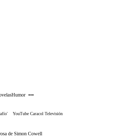
PUBLICIDAD
velas
Humor
afío'
YouTube Caracol Televisión
orosa de Simon Cowell