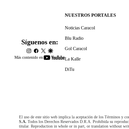
NUESTROS PORTALES
Noticias Caracol
Blu Radio
Síguenos en:
Gol Caracol
instagram
facebook
twitter
google
youtube-
Más contenido en
La Kalle
footer
DiTu
El uso de este sitio web implica la aceptación de los
Términos y co
S.A.
Todos los Derechos Reservados D.R.A. Prohibida su reproducció
titular. Reproduction in whole or in part, or translation without wri